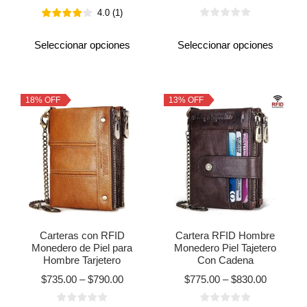
4.0
(
1
)
Seleccionar opciones
Seleccionar opciones
18% OFF
13% OFF
Carteras con RFID
Cartera RFID Hombre
Monedero de Piel para
Monedero Piel Tajetero
Hombre Tarjetero
Con Cadena
$
735.00
–
$
790.00
$
775.00
–
$
830.00