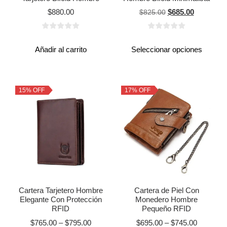
$
880.00
$
685.00
$
825.00
Añadir al carrito
Seleccionar opciones
15% OFF
17% OFF
Cartera Tarjetero Hombre
Cartera de Piel Con
Elegante Con Protección
Monedero Hombre
RFID
Pequeño RFID
$
765.00
–
$
795.00
$
695.00
–
$
745.00