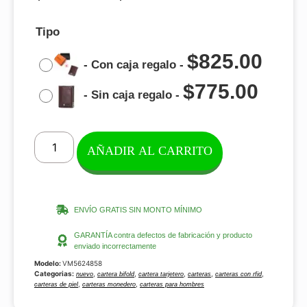
Tipo
$
825.00
-
Con caja regalo
-
$
775.00
-
Sin caja regalo
-
AÑADIR AL CARRITO
ENVÍO GRATIS SIN MONTO MÍNIMO
GARANTÍA contra defectos de fabricación y producto
enviado incorrectamente
Modelo:
VM5624858
Categorias:
,
,
,
,
,
nuevo
cartera bifold
cartera tarjetero
carteras
carteras con rfid
,
,
carteras de piel
carteras monedero
carteras para hombres