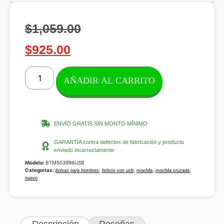
$
1,059.00
$
925.00
AÑADIR AL CARRITO
ENVÍO GRATIS SIN MONTO MÍNIMO
GARANTÍA contra defectos de fabricación y producto
enviado incorrectamente
Modelo:
BTM503996USB
Categorias:
,
,
,
,
bolsas para hombres
bolsos con usb
mochila
mochila cruzada
nuevo
Descripción
Reseñas