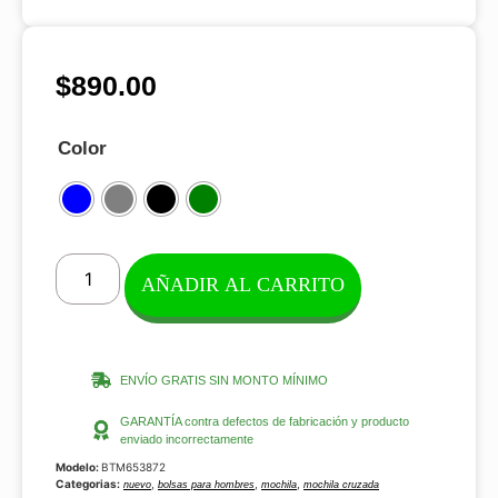
$
890.00
Color
AÑADIR AL CARRITO
ENVÍO GRATIS SIN MONTO MÍNIMO
GARANTÍA contra defectos de fabricación y producto
enviado incorrectamente
Modelo:
BTM653872
Categorias:
,
,
,
nuevo
bolsas para hombres
mochila
mochila cruzada