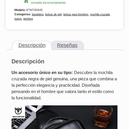
enviado incorrectamente
Modelo:
BTM745845
Categorias:
,
,
,
,
bandolera
bolsas de piel
bolsas para hombres
mochila cruzada
,
nuevo
pechera
Descripción
Reseñas
Descripción
Un accesorio único en su tipo:
Descubre la mochila
cruzada negra de piel genuina, una pieza que combina a
la perfección elegancia y practicidad. Diseñada
pensando en el hombre que valora tanto el estilo como
la funcionalidad.