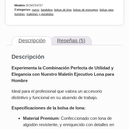
Modelo:
BCM254157
Categorias:
,
,
,
,
nuevo
bandolera
bolsas de lona
bolsas de mensajero
bolsas para
,
hombres
maletines y portafolios
Descripción
Reseñas (5)
Descripción
Experimenta la Combinación Perfecta de Utilidad y
Elegancia con Nuestro Maletín Ejecutivo Lona para
Hombre
Ideal para el profesional que valora un accesorio
distintivo y funcional en su atuendo de trabajo.
Especificaciones de la bolsa de lona:
Material Premium
: Confeccionado con lona de
algodón resistente, y enriquecido con detalles en