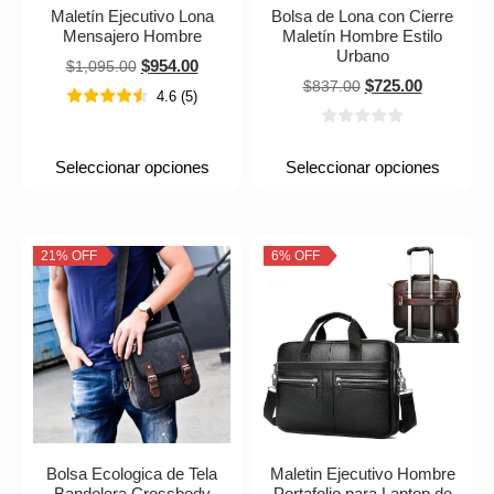
Maletín Ejecutivo Lona
Bolsa de Lona con Cierre
Mensajero Hombre
Maletín Hombre Estilo
Urbano
$
954.00
$
1,095.00
$
725.00
$
837.00
4.6
(
5
)
Seleccionar opciones
Seleccionar opciones
21% OFF
6% OFF
Bolsa Ecologica de Tela
Maletin Ejecutivo Hombre
Bandolera Crossbody
Portafolio para Laptop de