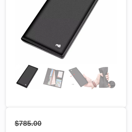
$
785.00