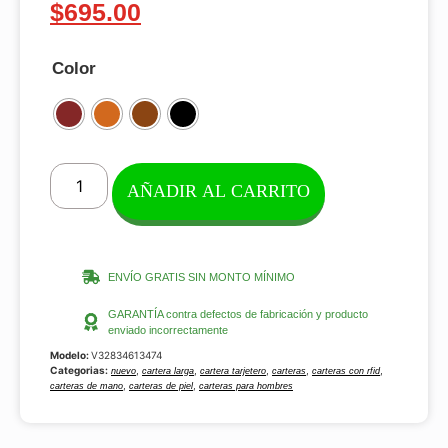
$
695.00
Color
AÑADIR AL CARRITO
ENVÍO GRATIS SIN MONTO MÍNIMO
GARANTÍA contra defectos de fabricación y producto
enviado incorrectamente
Modelo:
V32834613474
Categorias:
,
,
,
,
,
nuevo
cartera larga
cartera tarjetero
carteras
carteras con rfid
,
,
carteras de mano
carteras de piel
carteras para hombres