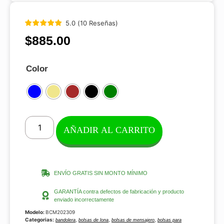
5.0
(
10
Reseñas
)
$
885.00
Color
AÑADIR AL CARRITO
ENVÍO GRATIS SIN MONTO MÍNIMO
GARANTÍA contra defectos de fabricación y producto
enviado incorrectamente
Modelo:
BCM202309
Categorias:
,
,
,
bandolera
bolsas de lona
bolsas de mensajero
bolsas para