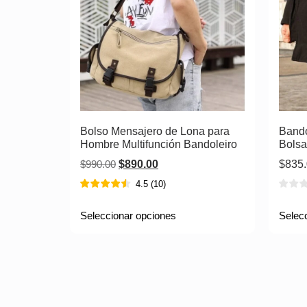
Bolso Mensajero de Lona para
Band
Hombre Multifunción Bandoleiro
Bolsa
$
990.00
$
890.00
$
835
4.5
(
10
)
Seleccionar opciones
Selec