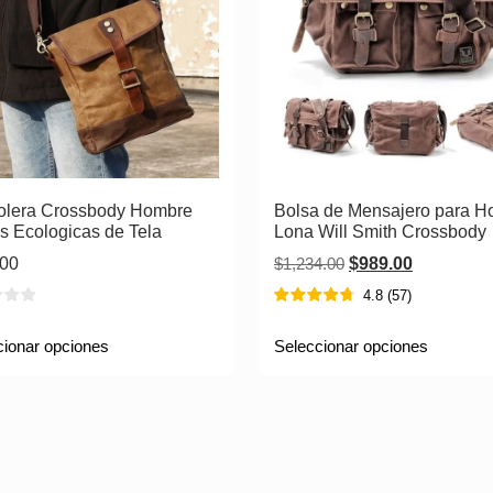
olera Crossbody Hombre
Bolsa de Mensajero para 
s Ecologicas de Tela
Lona Will Smith Crossbody
.00
$
1,234.00
$
989.00
4.8
(
57
)
cionar opciones
Seleccionar opciones