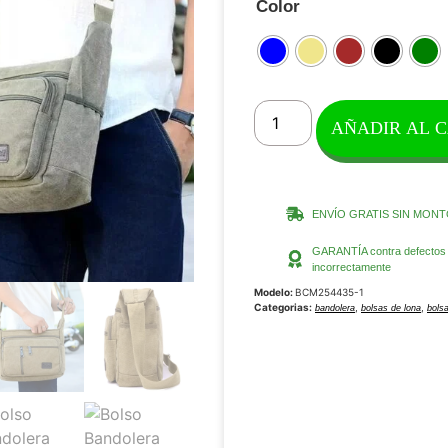
Color
AÑADIR AL 
ENVÍO GRATIS SIN MONT
GARANTÍA contra defectos d
incorrectamente
Modelo:
BCM254435-1
Categorias:
,
,
bandolera
bolsas de lona
bols