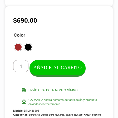
$
690.00
Color
AÑADIR AL CARRITO
ENVÍO GRATIS SIN MONTO MÍNIMO
GARANTÍA contra defectos de fabricación y producto
enviado incorrectamente
Modelo:
BTM446896
Categorias:
,
,
,
,
bandolera
bolsas para hombres
bolsos con usb
nuevo
pechera